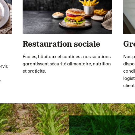
Restauration sociale
Gr
Écoles, hôpitaux et cantines : nos solutions
Nos p
garantissent sécurité alimentaire, nutrition
dispo
rvir,
et praticité.
condi
logis
e
clien