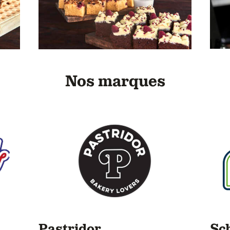
Nos marques
Pastridor
Sc