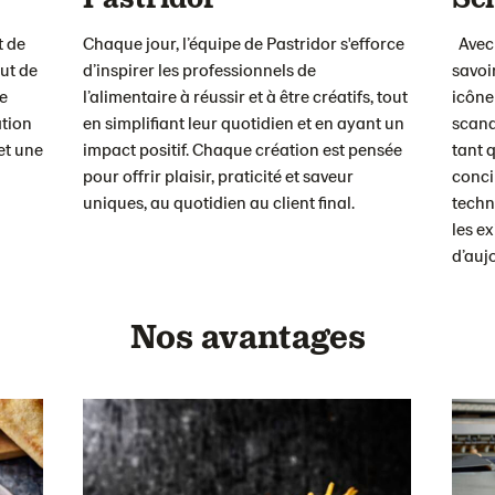
t de
Chaque jour, l’équipe de Pastridor s'efforce
Avec 
ut de
d’inspirer les professionnels de
savoi
e
l’alimentaire à réussir et à être créatifs, tout
icône
ation
en simplifiant leur quotidien et en ayant un
scand
et une
impact positif. Chaque création est pensée
tant 
pour offrir plaisir, praticité et saveur
concil
uniques, au quotidien au client final.
techn
les e
d’auj
Nos avantages