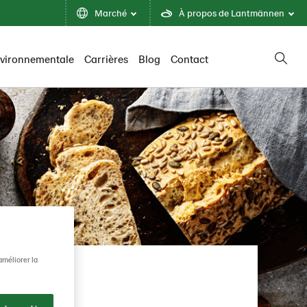
Marché
À propos de Lantmännen
nvironnementale
Carrières
Blog
Contact
améliorer la