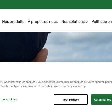
Nos produits
À propos de nous
Nos solutions
Politique e
ur « Accepter tous les cookies », vous acceptez le stockage de cookies sur votre appareil pour 
 le site, analyser son utilisation et contribuer à nos efforts de marketing.
 des cookies
Tout refuser
Autoriser tou
Lantmännen Unibake
Contact